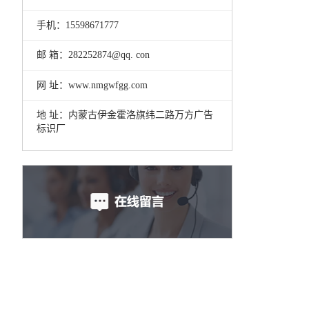
手机：15598671777
邮 箱：282252874@qq. con
网 址：www.nmgwfgg.com
地 址：内蒙古伊金霍洛旗纬二路万方广告
标识厂