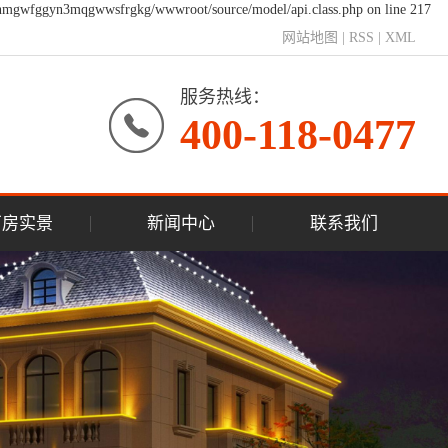
e/nmgwfggyn3mqgwwsfrgkg/wwwroot/source/model/api.class.php on line 217
网站地图
|
RSS
|
XML
服务热线：
400-118-0477
厂房实景
新闻中心
联系我们