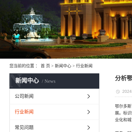
您当前的位置 ：
首 页
>
新闻中心
>
行业新闻
N
分析
新闻中心
News
2024
公司新闻
鄂尔多斯
行业新闻
展。标识
业化和城
常见问题