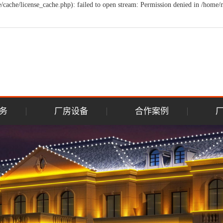
che/license_cache.php): failed to open stream: Permission denied in /hom
务
厂房设备
合作案例