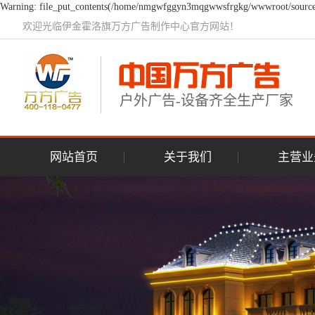
Warning: file_put_contents(/home/nmgwfggyn3mqgwwsfrgkg/wwwroot/source/ca
欢迎光临伊金霍洛旗万方广告制作中心官方网站！
户外广告-设备齐全生产厂家
网站首页
关于我们
主营业