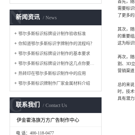
首先，随
N
需要标识
了更多的
新闻资讯
News
其次，随
鄂尔多斯标识标牌设计制作验收标准
的重要组
这为标识
你知道鄂尔多斯标识字牌制作的流程吗？
鄂尔多斯标识标牌设计制作的基本要求
再次，随
鄂尔多斯标识标牌设计制作这几点你要了解
割、3D
营销渠道
热转印在鄂尔多斯标识制作中的应用
鄂尔多斯标识牌制作厂家金属材料介绍
总的来说
时，技术
C
具有潜力
联系我们
Contact Us
伊金霍洛旗万方广告制作中心
电 话：400-118-0477