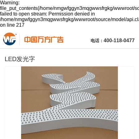
Warning:
file_put_contents(/home/nmgwfggyn3mqgwwsfrgkg/wwwroot/so
failed to open stream: Permission denied in
/home/nmgwfggyn3mqgwwsfrgkg/wwwroot/source/model/api.cl
on line 217
400-118-0477
电话
：
LED发光字