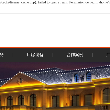
che/license_cache.php): failed to open stream: Permission denied in /hom
务
厂房设备
合作案例