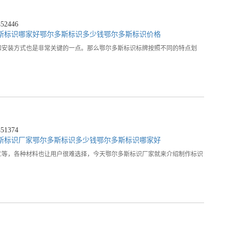
2446
斯标识哪家好
鄂尔多斯标识多少钱
鄂尔多斯标识价格
和安装方式也是非常关键的一点。那么鄂尔多斯标识标牌按照不同的特点划
1374
斯标识厂家
鄂尔多斯标识多少钱
鄂尔多斯标识哪家好
C等，各种材料也让用户很难选择，今天鄂尔多斯标识厂家就来介绍制作标识