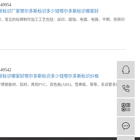
9954
斯标识厂家
鄂尔多斯标识多少钱
鄂尔多斯标识哪家好
解，常见的标牌制作加工工艺包括：丝印、腐蚀、电镀、电铸、平晒、热转印
9542
斯标识哪家好
鄂尔多斯标识多少钱
鄂尔多斯标识价格
钢板材、铝材，再到PVC、双色板(ABS)、雪弗板，等等，名目繁多的材
1