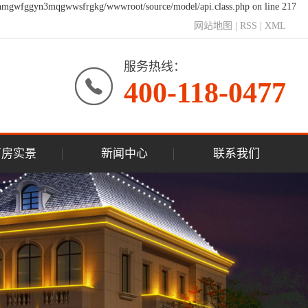
e/nmgwfggyn3mqgwwsfrgkg/wwwroot/source/model/api.class.php on line 217
网站地图
|
RSS
|
XML
服务热线：
400-118-0477
厂房实景
新闻中心
联系我们