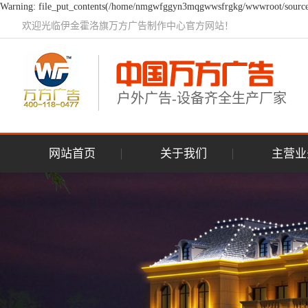
Warning: file_put_contents(/home/nmgwfggyn3mqgwwsfrgkg/wwwroot/source/ca
欢迎光临伊金霍洛旗万方广告制作中心官方网站！
户外广告-设备齐全生产厂家
网站首页
关于我们
主营业